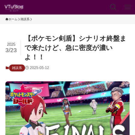
ホーム
雑談系
【ポケモン剣盾】シナリオ終盤ま
2025
で来たけど、急に密度が濃い
3/23
よ！！
2025-05-12
雑談系