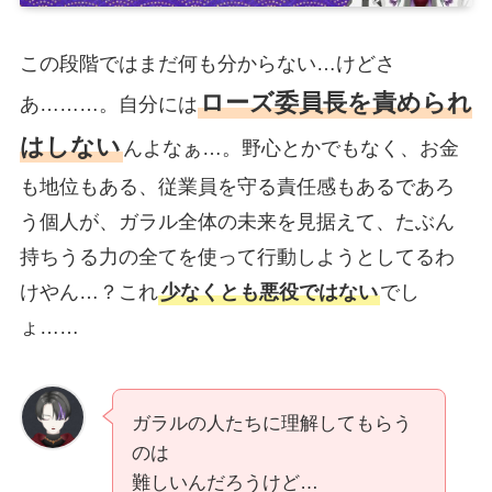
この段階ではまだ何も分からない…けどさ
ローズ委員長を責められ
あ………。自分には
はしない
んよなぁ…。野心とかでもなく、お金
も地位もある、従業員を守る責任感もあるであろ
う個人が、ガラル全体の未来を見据えて、たぶん
持ちうる力の全てを使って行動しようとしてるわ
けやん…？これ
少なくとも悪役ではない
でし
ょ……
ガラルの人たちに理解してもらう
のは
難しいんだろうけど…