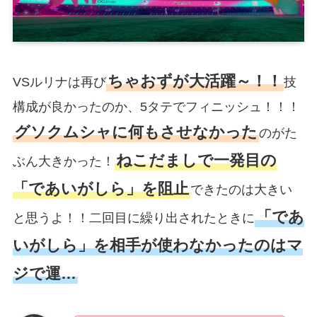
ちゃおずが大活躍～！！
VSルリナは再び
技
構成が良かったのか、5タテでフィニッシュ！！！
グソクムシャに何もさせなかった
のがた
ねこだましで一発目の
ぶん大きかった！
「であいがしら」を阻止
できたのは大きい
「であ
と思うよ！！二回目に繰り出されたときに
いがしら」を相手が使わなかったのはマ
ジで運…