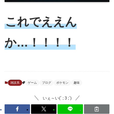
これでええん
か…！！！！
雑談系
ゲーム
ブログ
ポケモン
趣味
いぇ～い(´ ; 3 ;`)