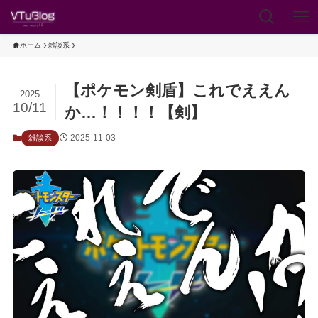
ホーム
雑談系
【ポケモン剣盾】これでええん
2025
10/11
か…！！！！【剣】
2025-11-03
雑談系